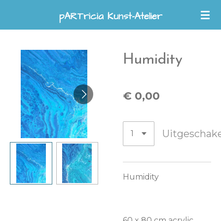
Ga
pARTricia Kunst-Atelier
direct
naar
de
Humidity
hoofdinhoud
€ 0,00
Uitgeschak
Humidity
60 x 80 cm acrylic