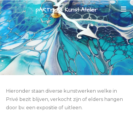
Ga
pARTricia Kunst-Atelier
direct
naar
de
hoofdinhoud
Hieronder staan diverse kunstwerken welke in
Privé bezit blijven, verkocht zijn of elders hangen
door bv. een expositie of uitleen.