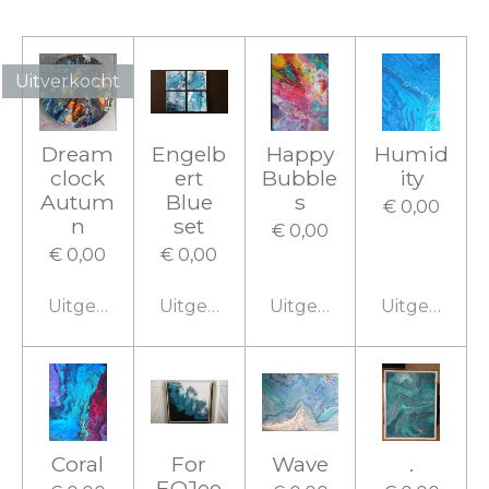
Uitverkocht
Dream
Engelb
Happy
Humid
clock
ert
Bubble
ity
Autum
Blue
s
€ 0,00
n
set
€ 0,00
€ 0,00
€ 0,00
Uitgeschakeld
Uitgeschakeld
Uitgeschakeld
Uitgeschake
Coral
For
Wave
.
EOJee